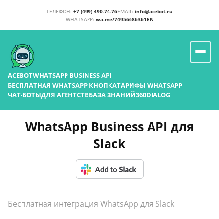
ТЕЛЕФОН:
+7 (499) 490-74-76
EMAIL:
info@acebot.ru
WHATSAPP:
wa.me/74956686361
EN
ACEBOT
WHATSAPP BUSINESS API
БЕСПЛАТНАЯ WHATSAPP КНОПКА
ТАРИФЫ WHATSAPP
ЧАТ-БОТЫ
ДЛЯ АГЕНТСТВ
БАЗА ЗНАНИЙ
360DIALOG
WhatsApp Business API для
Slack
Бесплатная интеграция WhatsApp для Slack