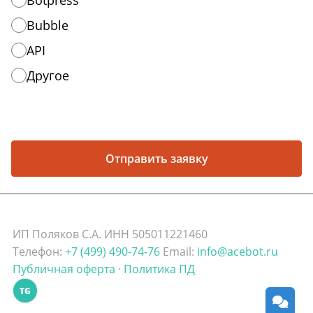
Botpress
Bubble
API
Другое
Отправить заявку
ИП Поляков С.А. ИНН 505011221460
Телефон:
+7 (499) 490-74-76
Email:
info@acebot.ru
Публичная оферта
·
Политика ПД
TG