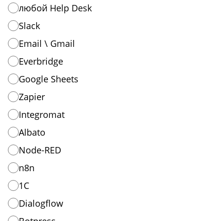
любой Help Desk
Slack
Email \ Gmail
Everbridge
Google Sheets
Zapier
Integromat
Albato
Node-RED
n8n
1C
Dialogflow